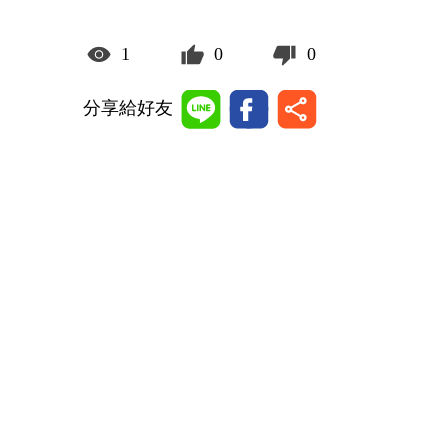
1
0
0
分享給好友