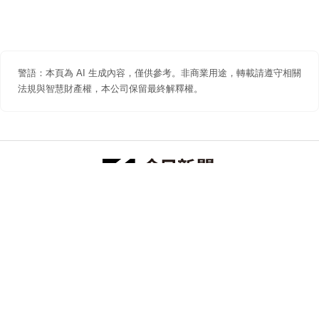
警語：本頁為 AI 生成內容，僅供參考。非商業用途，轉載請遵守相關
法規與智慧財產權，本公司保留最終解釋權。
防詐聲明
著作權聲明
免責聲明
關於我們
隱私權聲明
合作提案
追蹤 NOWNEWS 今日新聞