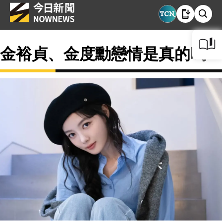
金裕貞、金度勳戀情是真的嗎？