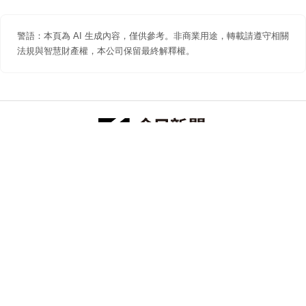
警語：本頁為 AI 生成內容，僅供參考。非商業用途，轉載請遵守相關
法規與智慧財產權，本公司保留最終解釋權。
防詐聲明
著作權聲明
免責聲明
關於我們
隱私權聲明
合作提案
追蹤 NOWNEWS 今日新聞