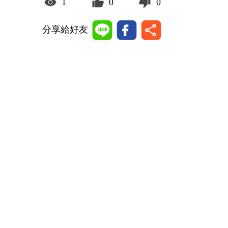
1
0
0
分享給好友