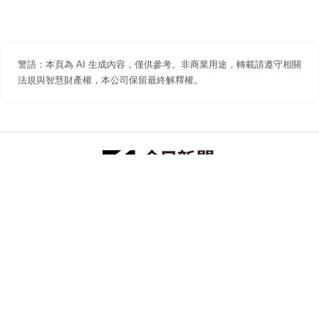
警語：本頁為 AI 生成內容，僅供參考。非商業用途，轉載請遵守相關
法規與智慧財產權，本公司保留最終解釋權。
防詐聲明
著作權聲明
免責聲明
關於我們
隱私權聲明
合作提案
追蹤 NOWNEWS 今日新聞