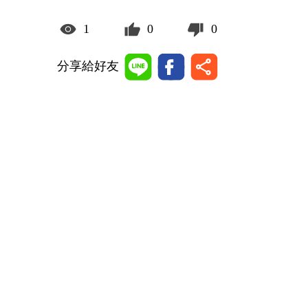
1
0
0
分享給好友