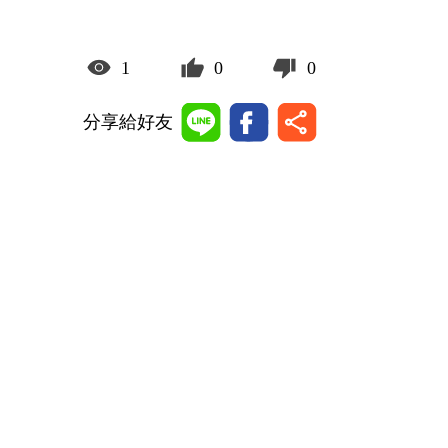
1
0
0
分享給好友