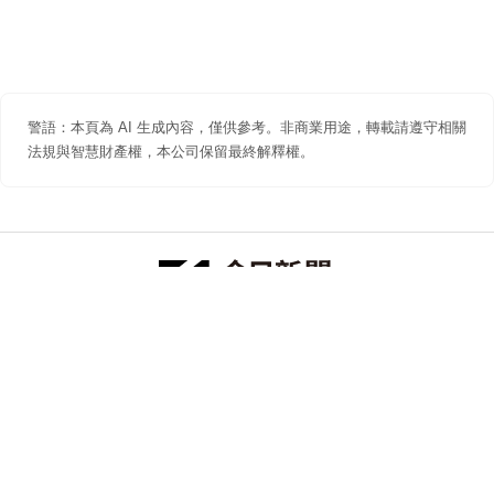
警語：本頁為 AI 生成內容，僅供參考。非商業用途，轉載請遵守相關
法規與智慧財產權，本公司保留最終解釋權。
防詐聲明
著作權聲明
免責聲明
關於我們
隱私權聲明
合作提案
追蹤 NOWNEWS 今日新聞