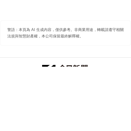
警語：本頁為 AI 生成內容，僅供參考。非商業用途，轉載請遵守相關
法規與智慧財產權，本公司保留最終解釋權。
防詐聲明
著作權聲明
免責聲明
關於我們
隱私權聲明
合作提案
追蹤 NOWNEWS 今日新聞