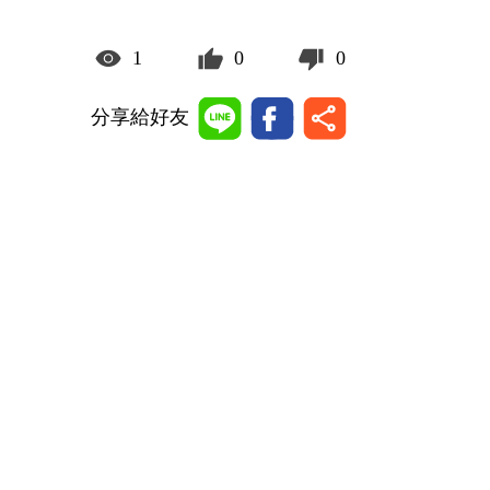
1
0
0
分享給好友