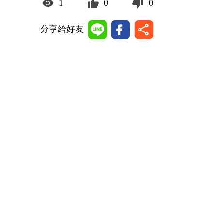
1
0
0
分享給好友