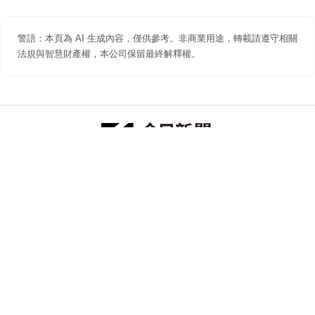
警語：本頁為 AI 生成內容，僅供參考。非商業用途，轉載請遵守相關
法規與智慧財產權，本公司保留最終解釋權。
防詐聲明
著作權聲明
免責聲明
關於我們
隱私權聲明
合作提案
追蹤 NOWNEWS 今日新聞