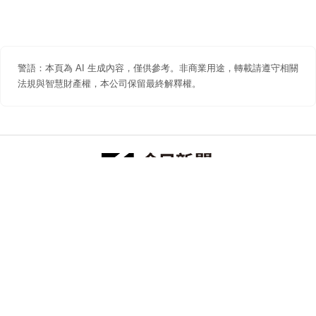
警語：本頁為 AI 生成內容，僅供參考。非商業用途，轉載請遵守相關
法規與智慧財產權，本公司保留最終解釋權。
防詐聲明
著作權聲明
免責聲明
關於我們
隱私權聲明
合作提案
追蹤 NOWNEWS 今日新聞