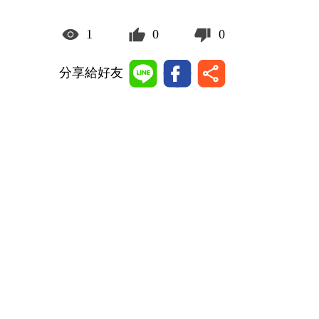
1
0
0
分享給好友