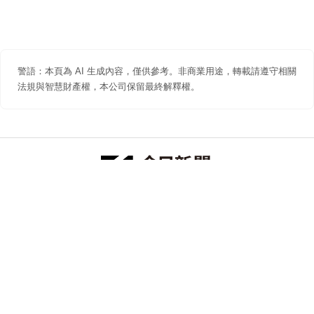
警語：本頁為 AI 生成內容，僅供參考。非商業用途，轉載請遵守相關
法規與智慧財產權，本公司保留最終解釋權。
防詐聲明
著作權聲明
免責聲明
關於我們
隱私權聲明
合作提案
追蹤 NOWNEWS 今日新聞