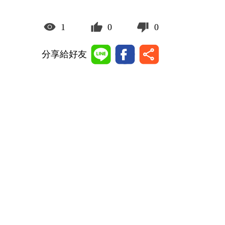
1
0
0
分享給好友