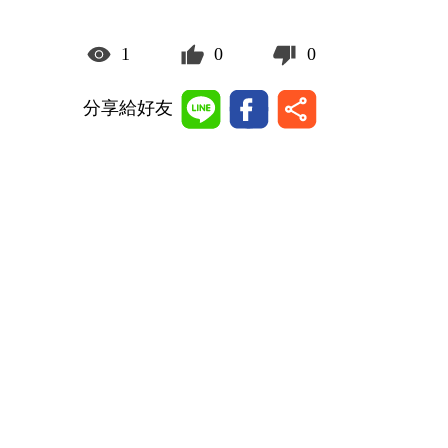
1
0
0
分享給好友