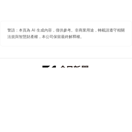
警語：本頁為 AI 生成內容，僅供參考。非商業用途，轉載請遵守相關
法規與智慧財產權，本公司保留最終解釋權。
防詐聲明
著作權聲明
免責聲明
關於我們
隱私權聲明
合作提案
追蹤 NOWNEWS 今日新聞