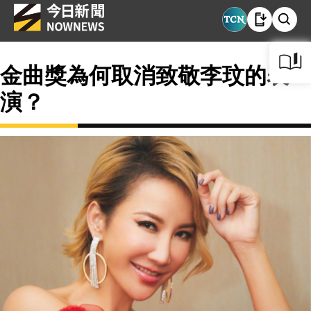
金曲獎為何取消致敬李玟的表
演？