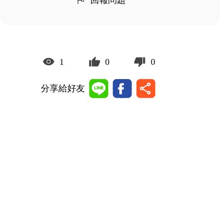
1
0
0
分享給好友