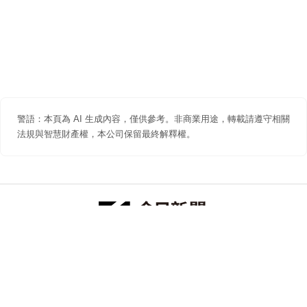
警語：本頁為 AI 生成內容，僅供參考。非商業用途，轉載請遵守相關
法規與智慧財產權，本公司保留最終解釋權。
防詐聲明
著作權聲明
免責聲明
關於我們
隱私權聲明
合作提案
追蹤 NOWNEWS 今日新聞