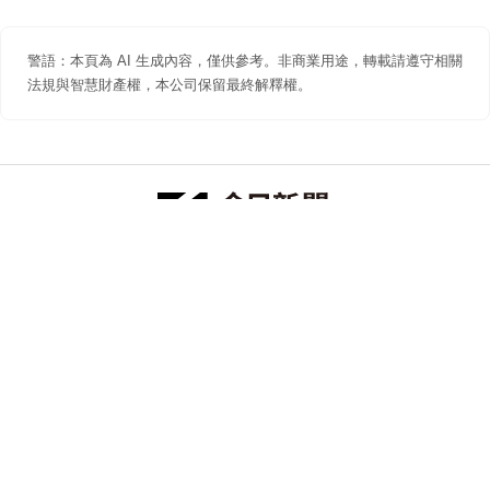
警語：本頁為 AI 生成內容，僅供參考。非商業用途，轉載請遵守相關
法規與智慧財產權，本公司保留最終解釋權。
防詐聲明
著作權聲明
免責聲明
關於我們
隱私權聲明
合作提案
追蹤 NOWNEWS 今日新聞