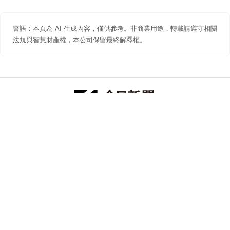
警語：本頁為 AI 生成內容，僅供參考。非商業用途，轉載請遵守相關
法規與智慧財產權，本公司保留最終解釋權。
防詐聲明
著作權聲明
免責聲明
關於我們
隱私權聲明
合作提案
追蹤 NOWNEWS 今日新聞