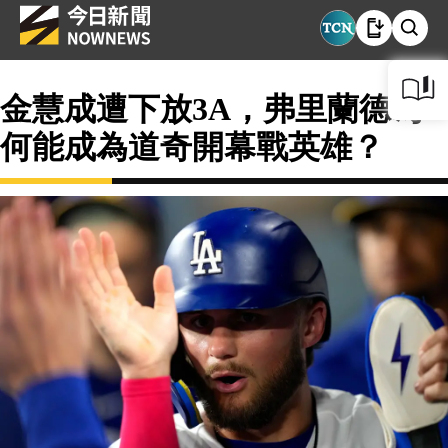
金慧成遭下放3A，弗里蘭德為
何能成為道奇開幕戰英雄？