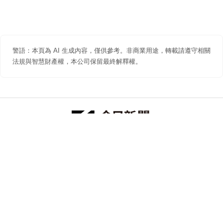
警語：本頁為 AI 生成內容，僅供參考。非商業用途，轉載請遵守相關
法規與智慧財產權，本公司保留最終解釋權。
防詐聲明
著作權聲明
免責聲明
關於我們
隱私權聲明
合作提案
追蹤 NOWNEWS 今日新聞