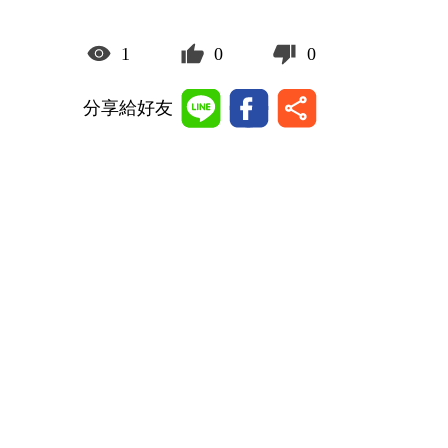
1
0
0
分享給好友