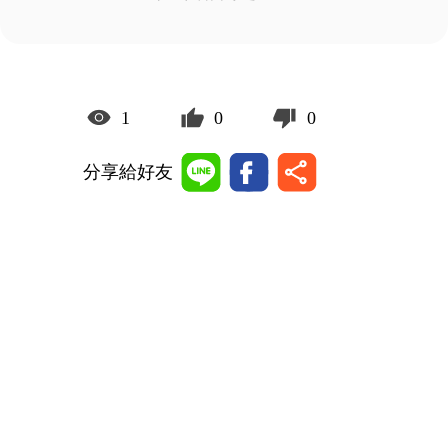
1
0
0
分享給好友