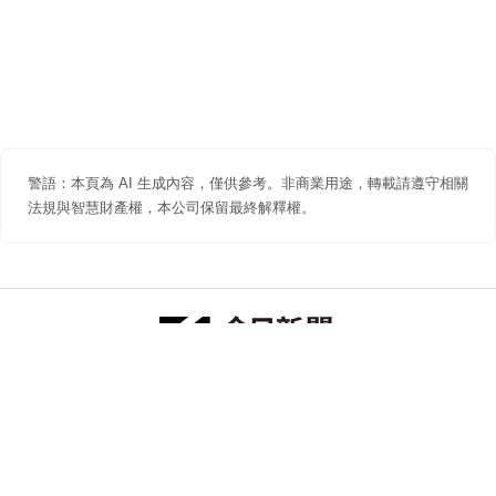
警語：本頁為 AI 生成內容，僅供參考。非商業用途，轉載請遵守相關
法規與智慧財產權，本公司保留最終解釋權。
防詐聲明
著作權聲明
免責聲明
關於我們
隱私權聲明
合作提案
追蹤 NOWNEWS 今日新聞