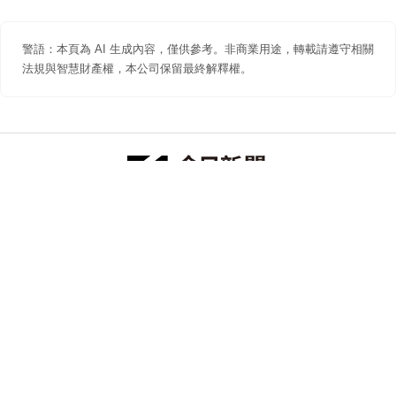
警語：本頁為 AI 生成內容，僅供參考。非商業用途，轉載請遵守相關
法規與智慧財產權，本公司保留最終解釋權。
防詐聲明
著作權聲明
免責聲明
關於我們
隱私權聲明
合作提案
追蹤 NOWNEWS 今日新聞