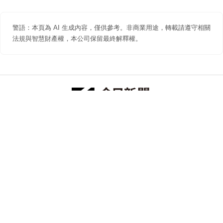
警語：本頁為 AI 生成內容，僅供參考。非商業用途，轉載請遵守相關
法規與智慧財產權，本公司保留最終解釋權。
防詐聲明
著作權聲明
免責聲明
關於我們
隱私權聲明
合作提案
追蹤 NOWNEWS 今日新聞