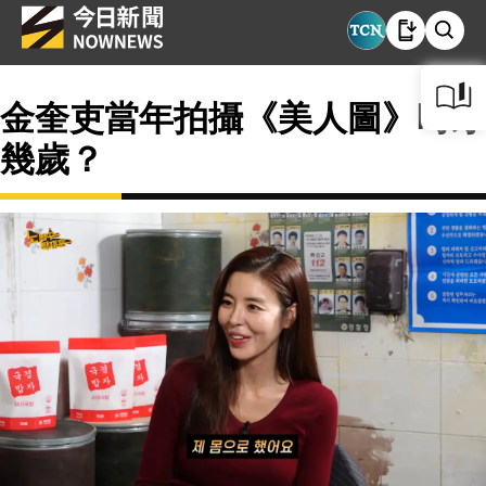
金奎吏當年拍攝《美人圖》時才
幾歲？