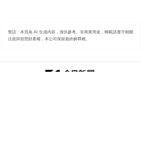
警語：本頁為 AI 生成內容，僅供參考。非商業用途，轉載請遵守相關
法規與智慧財產權，本公司保留最終解釋權。
防詐聲明
著作權聲明
免責聲明
關於我們
隱私權聲明
合作提案
追蹤 NOWNEWS 今日新聞