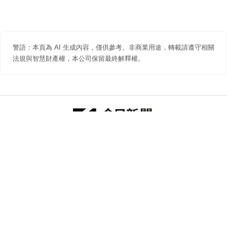
警語：本頁為 AI 生成內容，僅供參考。非商業用途，轉載請遵守相關
法規與智慧財產權，本公司保留最終解釋權。
防詐聲明
著作權聲明
免責聲明
關於我們
隱私權聲明
合作提案
追蹤 NOWNEWS 今日新聞