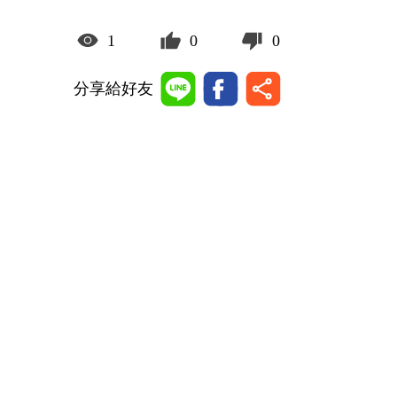
1
0
0
分享給好友