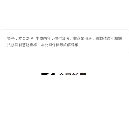
警語：本頁為 AI 生成內容，僅供參考。非商業用途，轉載請遵守相關
法規與智慧財產權，本公司保留最終解釋權。
防詐聲明
著作權聲明
免責聲明
關於我們
隱私權聲明
合作提案
追蹤 NOWNEWS 今日新聞