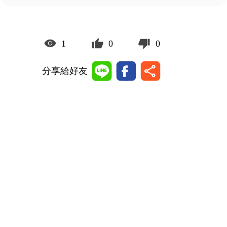
1
0
0
分享給好友