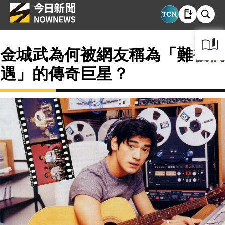
金城武為何被網友稱為「難被偶
遇」的傳奇巨星？