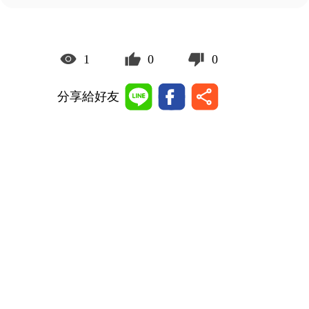
1
0
0
分享給好友