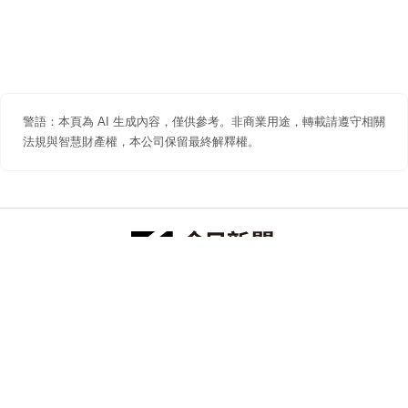
警語：本頁為 AI 生成內容，僅供參考。非商業用途，轉載請遵守相關
法規與智慧財產權，本公司保留最終解釋權。
防詐聲明
著作權聲明
免責聲明
關於我們
隱私權聲明
合作提案
追蹤 NOWNEWS 今日新聞