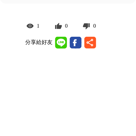
1
0
0
分享給好友