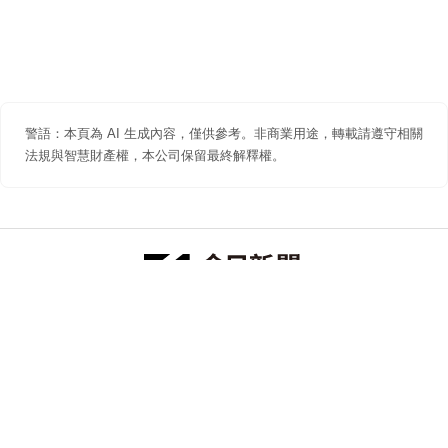
警語：本頁為 AI 生成內容，僅供參考。非商業用途，轉載請遵守相關
法規與智慧財產權，本公司保留最終解釋權。
防詐聲明
著作權聲明
免責聲明
關於我們
隱私權聲明
合作提案
追蹤 NOWNEWS 今日新聞