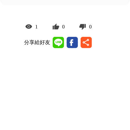
1
0
0
分享給好友