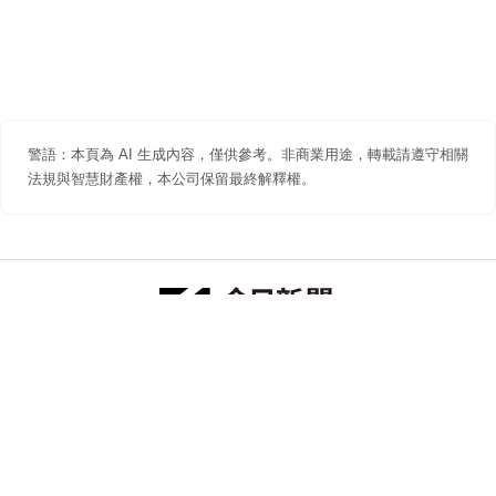
警語：本頁為 AI 生成內容，僅供參考。非商業用途，轉載請遵守相關
法規與智慧財產權，本公司保留最終解釋權。
防詐聲明
著作權聲明
免責聲明
關於我們
隱私權聲明
合作提案
追蹤 NOWNEWS 今日新聞