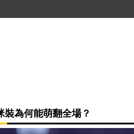
咪裝為何能萌翻全場？