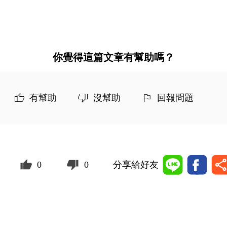
你覺得這篇文章有幫助嗎？
有幫助
沒幫助
回報問題
0
0
分享給好友