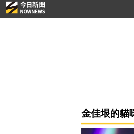
金佳垠的貓