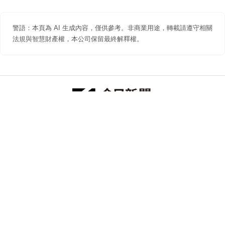
警語：本頁為 AI 生成內容，僅供參考。非商業用途，轉載請遵守相關
法規與智慧財產權，本公司保留最終解釋權。
防詐聲明
著作權聲明
免責聲明
關於我們
隱私權聲明
合作提案
追蹤 NOWNEWS 今日新聞