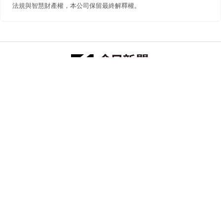
法規與智慧財產權，本公司保留最終解釋權。
防詐聲明
著作權聲明
免責聲明
關於我們
隱私權聲明
合作提案
追蹤 NOWNEWS 今日新聞
© 今日傳媒(股)公司版權所有，非經授權，不許轉載本網站內容 ©
2026 NOWNEWS.com. All Rights Reserved.