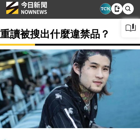
重讀被搜出什麼違禁品？