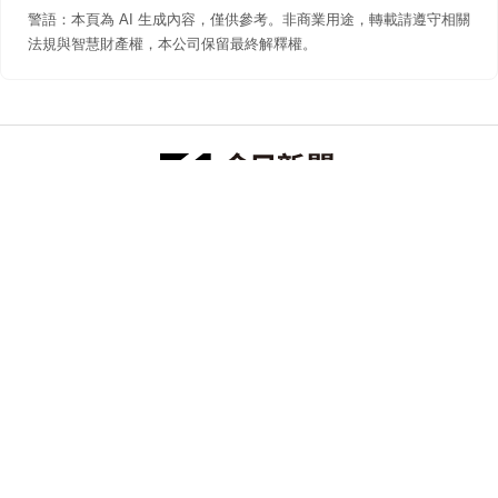
警語：本頁為 AI 生成內容，僅供參考。非商業用途，轉載請遵守相關
法規與智慧財產權，本公司保留最終解釋權。
防詐聲明
著作權聲明
免責聲明
關於我們
隱私權聲明
合作提案
追蹤 NOWNEWS 今日新聞
© 今日傳媒(股)公司版權所有，非經授權，不許轉載本網站內容 ©