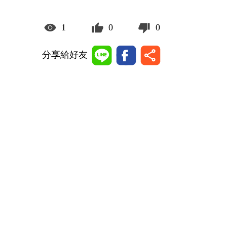
1
0
0
分享給好友