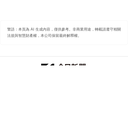
警語：本頁為 AI 生成內容，僅供參考。非商業用途，轉載請遵守相關
法規與智慧財產權，本公司保留最終解釋權。
防詐聲明
著作權聲明
免責聲明
關於我們
隱私權聲明
合作提案
追蹤 NOWNEWS 今日新聞