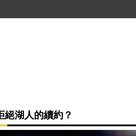
拒絕湖人的續約？