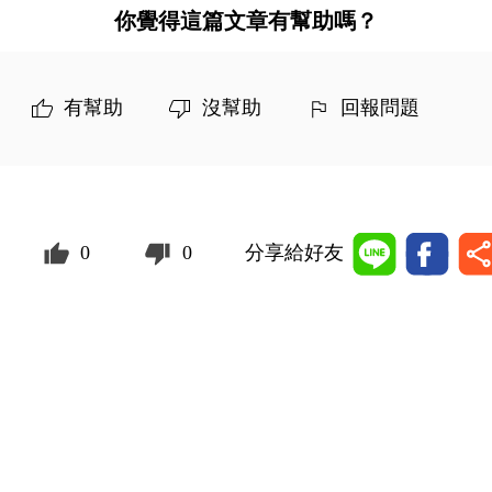
你覺得這篇文章有幫助嗎？
有幫助
沒幫助
回報問題
0
0
分享給好友