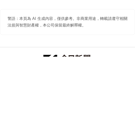
警語：本頁為 AI 生成內容，僅供參考。非商業用途，轉載請遵守相關
法規與智慧財產權，本公司保留最終解釋權。
防詐聲明
著作權聲明
免責聲明
關於我們
隱私權聲明
合作提案
追蹤 NOWNEWS 今日新聞