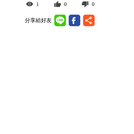
1
0
0
分享給好友