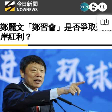
鄭麗文「鄭習會」是否爭取到兩
岸紅利？