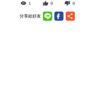
1
0
0
分享給好友