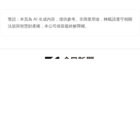
警語：本頁為 AI 生成內容，僅供參考。非商業用途，轉載請遵守相關
法規與智慧財產權，本公司保留最終解釋權。
防詐聲明
著作權聲明
免責聲明
關於我們
隱私權聲明
合作提案
追蹤 NOWNEWS 今日新聞