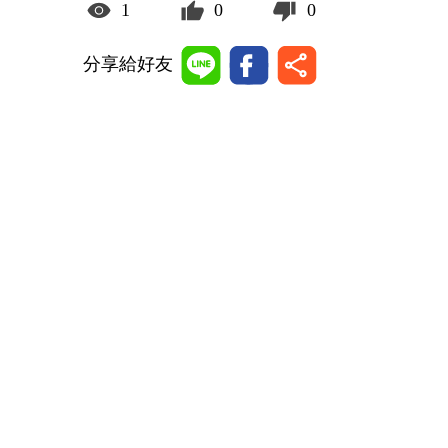
1
0
0
分享給好友