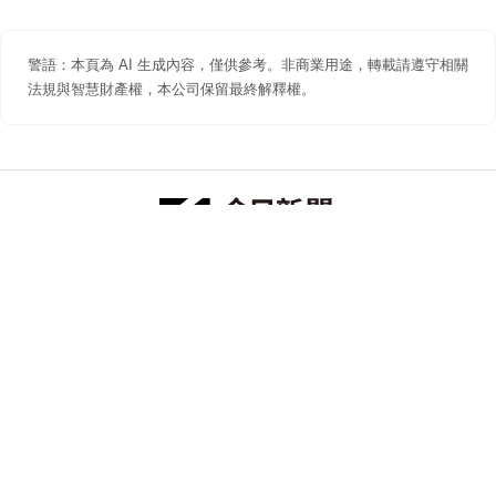
警語：本頁為 AI 生成內容，僅供參考。非商業用途，轉載請遵守相關
法規與智慧財產權，本公司保留最終解釋權。
防詐聲明
著作權聲明
免責聲明
關於我們
隱私權聲明
合作提案
追蹤 NOWNEWS 今日新聞