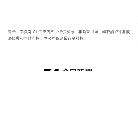
警語：本頁為 AI 生成內容，僅供參考。非商業用途，轉載請遵守相關
法規與智慧財產權，本公司保留最終解釋權。
防詐聲明
著作權聲明
免責聲明
關於我們
隱私權聲明
合作提案
追蹤 NOWNEWS 今日新聞