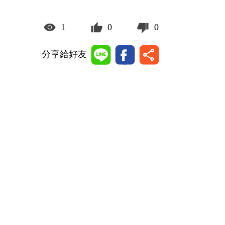
1
0
0
分享給好友