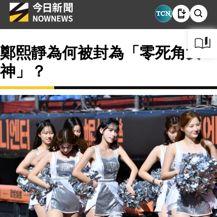
鄭熙靜為何被封為「零死角女
神」？