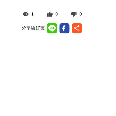
1
0
0
分享給好友