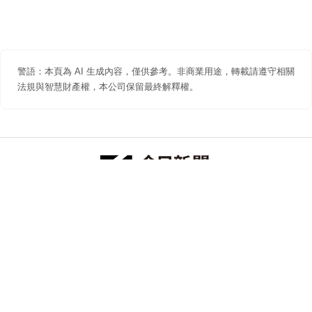
警語：本頁為 AI 生成內容，僅供參考。非商業用途，轉載請遵守相關
法規與智慧財產權，本公司保留最終解釋權。
防詐聲明
著作權聲明
免責聲明
關於我們
隱私權聲明
合作提案
追蹤 NOWNEWS 今日新聞