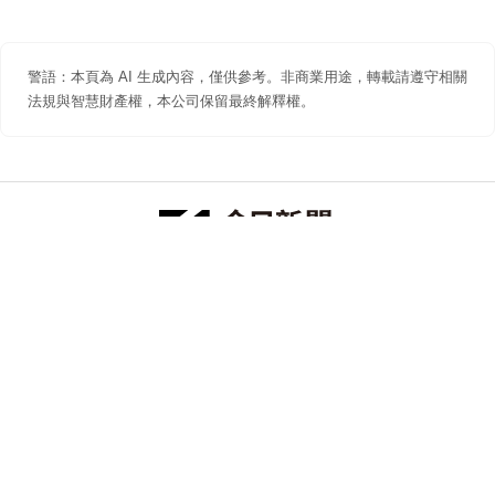
警語：本頁為 AI 生成內容，僅供參考。非商業用途，轉載請遵守相關
法規與智慧財產權，本公司保留最終解釋權。
防詐聲明
著作權聲明
免責聲明
關於我們
隱私權聲明
合作提案
追蹤 NOWNEWS 今日新聞