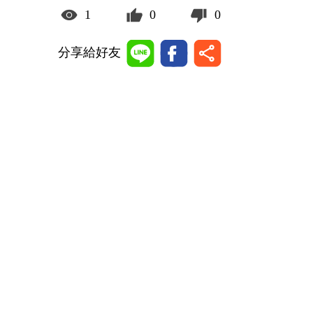
1
0
0
分享給好友