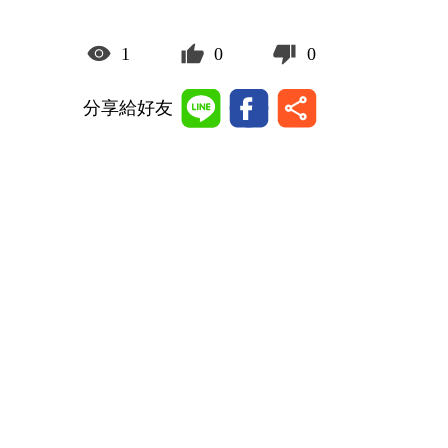
1
0
0
分享給好友