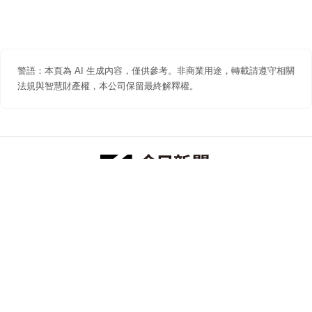
警語：本頁為 AI 生成內容，僅供參考。非商業用途，轉載請遵守相關
法規與智慧財產權，本公司保留最終解釋權。
防詐聲明
著作權聲明
免責聲明
關於我們
隱私權聲明
合作提案
追蹤 NOWNEWS 今日新聞