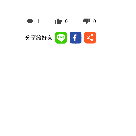
1
0
0
分享給好友