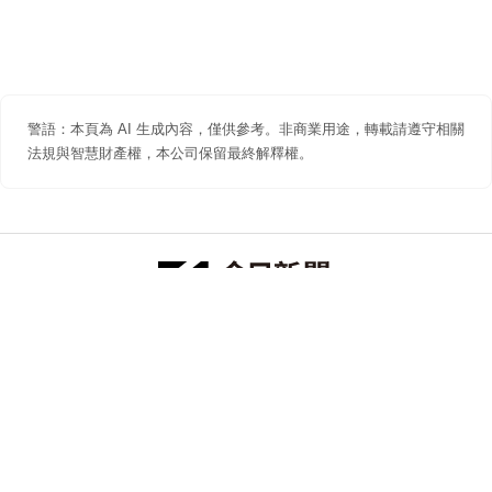
警語：本頁為 AI 生成內容，僅供參考。非商業用途，轉載請遵守相關
法規與智慧財產權，本公司保留最終解釋權。
防詐聲明
著作權聲明
免責聲明
關於我們
隱私權聲明
合作提案
追蹤 NOWNEWS 今日新聞