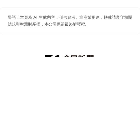
警語：本頁為 AI 生成內容，僅供參考。非商業用途，轉載請遵守相關
法規與智慧財產權，本公司保留最終解釋權。
防詐聲明
著作權聲明
免責聲明
關於我們
隱私權聲明
合作提案
追蹤 NOWNEWS 今日新聞