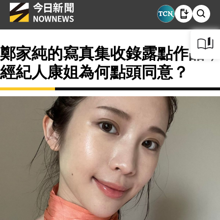
鄭家純的寫真集收錄露點作品，
經紀人康姐為何點頭同意？