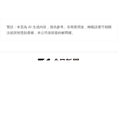
警語：本頁為 AI 生成內容，僅供參考。非商業用途，轉載請遵守相關
法規與智慧財產權，本公司保留最終解釋權。
防詐聲明
著作權聲明
免責聲明
關於我們
隱私權聲明
合作提案
追蹤 NOWNEWS 今日新聞