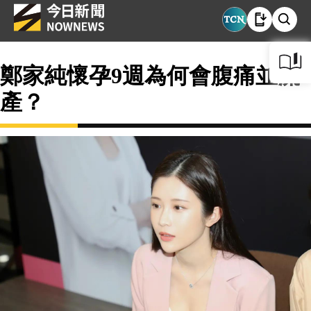
鄭家純懷孕9週為何會腹痛並流
產？