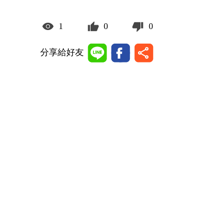
1
0
0
分享給好友