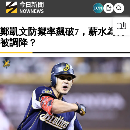
鄭凱文防禦率飆破7，薪水為何
被調降？