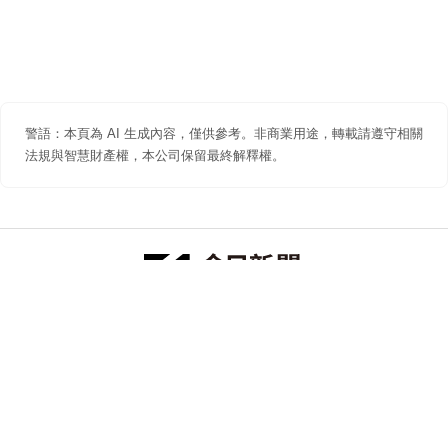
警語：本頁為 AI 生成內容，僅供參考。非商業用途，轉載請遵守相關
法規與智慧財產權，本公司保留最終解釋權。
防詐聲明
著作權聲明
免責聲明
關於我們
隱私權聲明
合作提案
追蹤 NOWNEWS 今日新聞