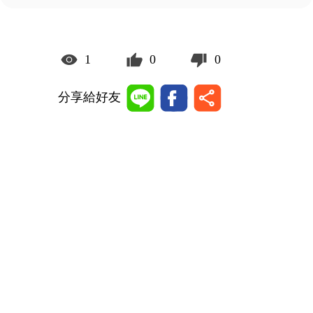
1
0
0
分享給好友