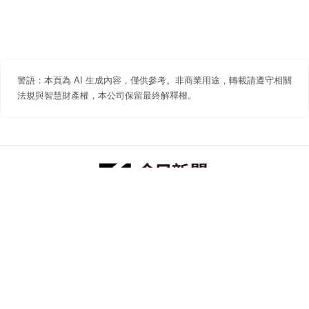
警語：本頁為 AI 生成內容，僅供參考。非商業用途，轉載請遵守相關
法規與智慧財產權，本公司保留最終解釋權。
防詐聲明
著作權聲明
免責聲明
關於我們
隱私權聲明
合作提案
追蹤 NOWNEWS 今日新聞