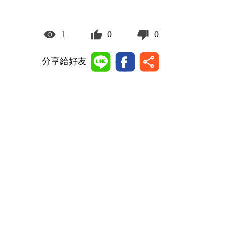
1
0
0
分享給好友