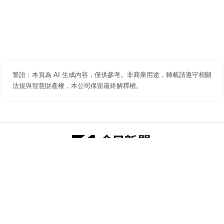
警語：本頁為 AI 生成內容，僅供參考。非商業用途，轉載請遵守相關
法規與智慧財產權，本公司保留最終解釋權。
防詐聲明
著作權聲明
免責聲明
關於我們
隱私權聲明
合作提案
追蹤 NOWNEWS 今日新聞