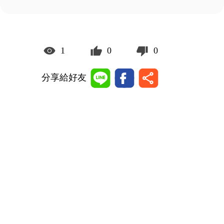
1
0
0
分享給好友