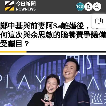
鄭中基與前妻阿Sa離婚後，為
何這次與余思敏的贍養費爭議備
受矚目？