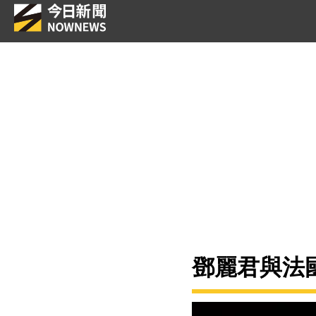
鄧麗君與法