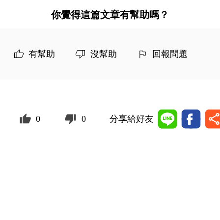
你覺得這篇文章有幫助嗎？
有幫助
沒幫助
回報問題
0
0
分享給好友