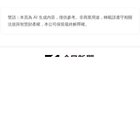
警語：本頁為 AI 生成內容，僅供參考。非商業用途，轉載請遵守相關
法規與智慧財產權，本公司保留最終解釋權。
防詐聲明
著作權聲明
免責聲明
關於我們
隱私權聲明
合作提案
追蹤 NOWNEWS 今日新聞