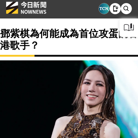
鄧紫棋為何能成為首位攻蛋的香
港歌手？