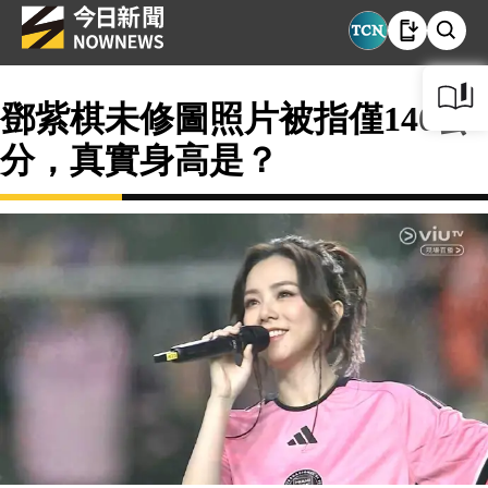
鄧紫棋未修圖照片被指僅140公
分，真實身高是？