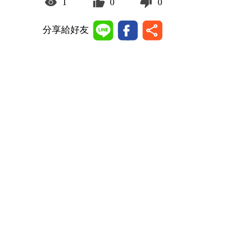
1
0
0
分享給好友