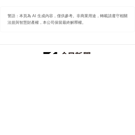
警語：本頁為 AI 生成內容，僅供參考。非商業用途，轉載請遵守相關
法規與智慧財產權，本公司保留最終解釋權。
防詐聲明
著作權聲明
免責聲明
關於我們
隱私權聲明
合作提案
追蹤 NOWNEWS 今日新聞