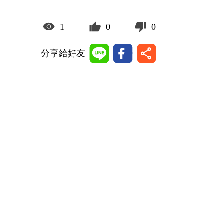
1
0
0
分享給好友