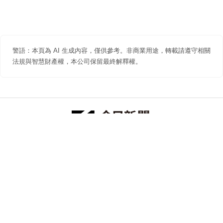
警語：本頁為 AI 生成內容，僅供參考。非商業用途，轉載請遵守相關
法規與智慧財產權，本公司保留最終解釋權。
防詐聲明
著作權聲明
免責聲明
關於我們
隱私權聲明
合作提案
追蹤 NOWNEWS 今日新聞