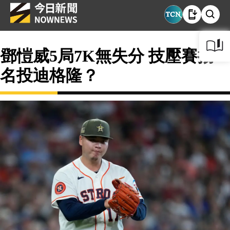
鄧愷威5局7K無失分 技壓賽揚
名投迪格隆？