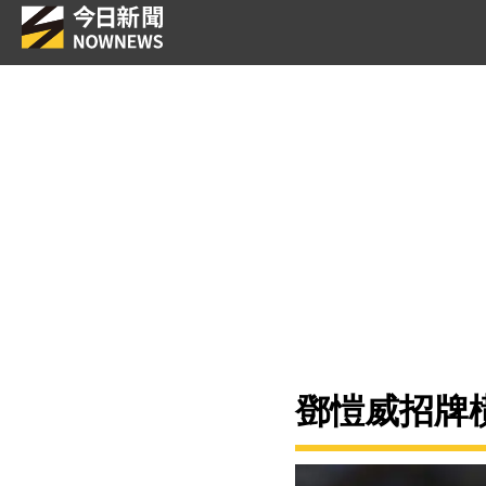
鄧愷威招牌