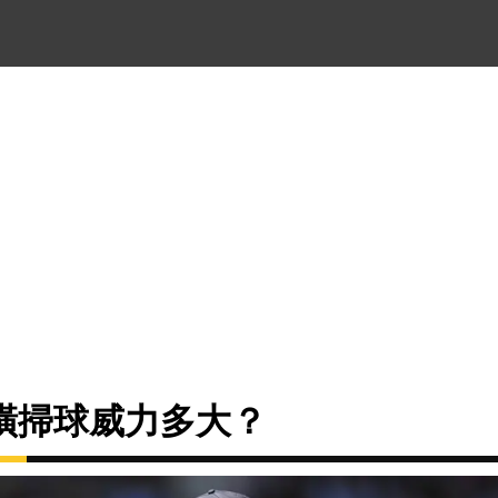
橫掃球威力多大？