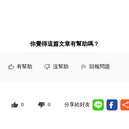
你覺得這篇文章有幫助嗎？
有幫助
沒幫助
回報問題
0
0
分享給好友