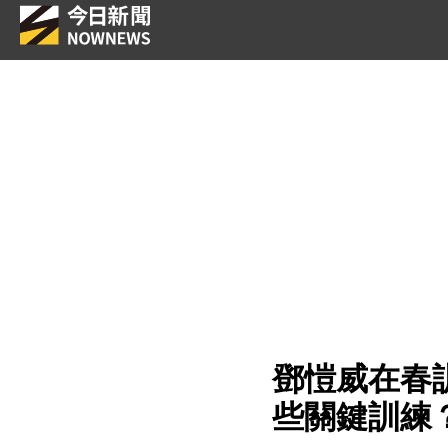
鄧愷威在春訓
些關鍵訓練