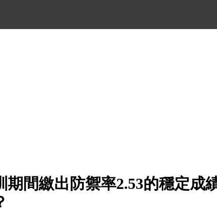
期間繳出防禦率2.53的穩定成
？