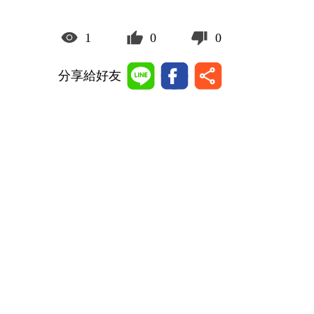
1
0
0
分享給好友