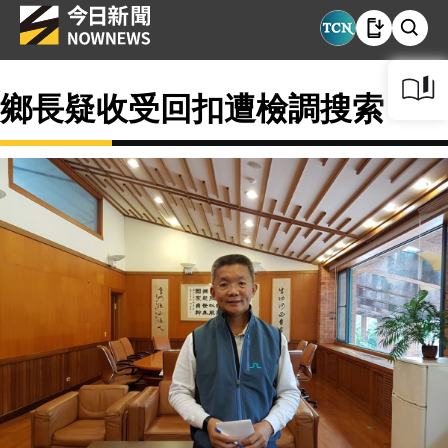
鄉長疑收受回扣遭檢調搜索？