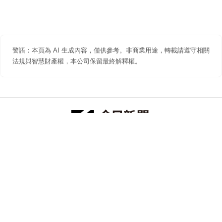
警語：本頁為 AI 生成內容，僅供參考。非商業用途，轉載請遵守相關
法規與智慧財產權，本公司保留最終解釋權。
防詐聲明
著作權聲明
免責聲明
關於我們
隱私權聲明
合作提案
追蹤 NOWNEWS 今日新聞