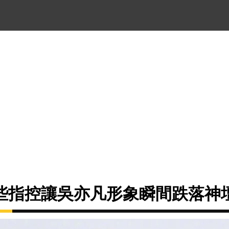
些指控讓吳亦凡形象瞬間跌落神