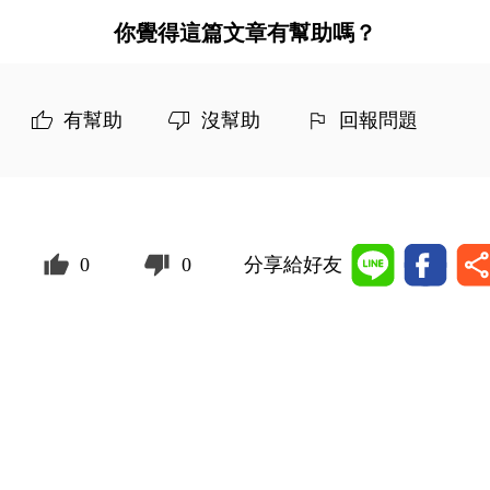
你覺得這篇文章有幫助嗎？
有幫助
沒幫助
回報問題
0
0
分享給好友